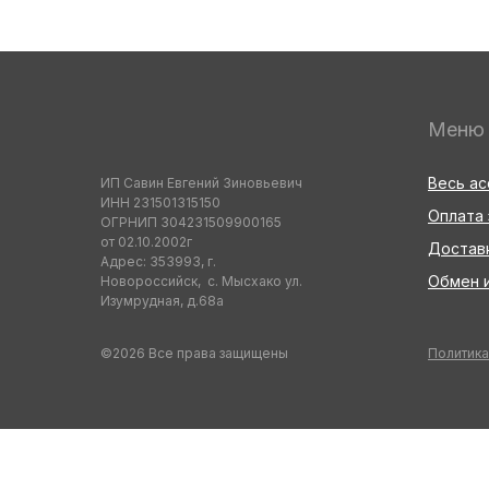
Меню
Весь а
ИП Савин Евгений Зиновьевич
ИНН 231501315150
Оплата 
ОГРНИП 304231509900165
от 02.10.2002г
Достав
Адрес: 353993, г.
Обмен и
Новороссийск, с. Мысхако ул.
Изумрудная, д.68а
©2026 Все права защищены
Политика