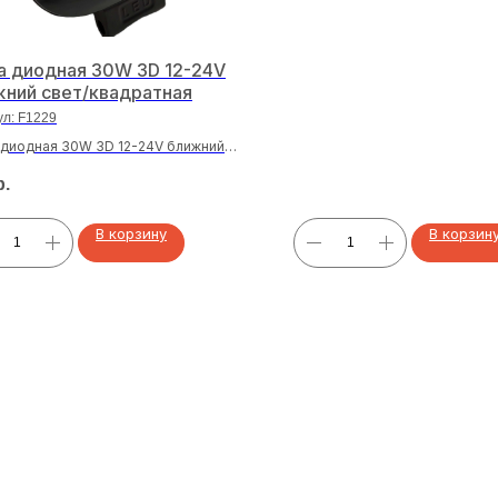
а диодная 30W 3D 12-24V
жний свет/квадратная
ул:
F1229
диодная 30W 3D 12-24V ближний
квадратная
р.
В корзину
В корзин