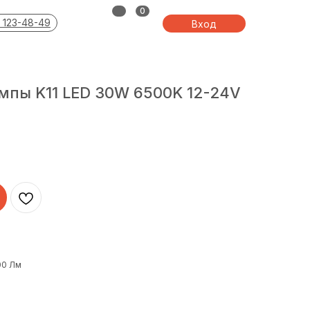
0
 123-48-49
Вход
мпы K11 LED 30W 6500K 12-24V
00 Лм