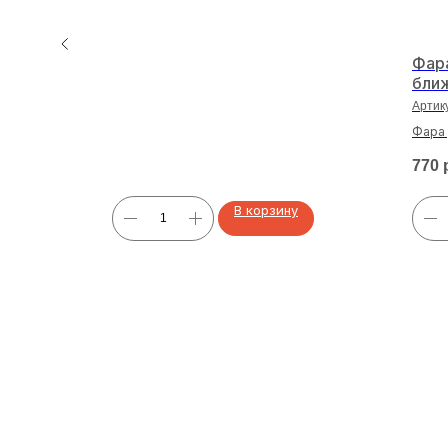
12V
Фар
бли
Артик
16-COB
Фара 
свет/
770
В корзину