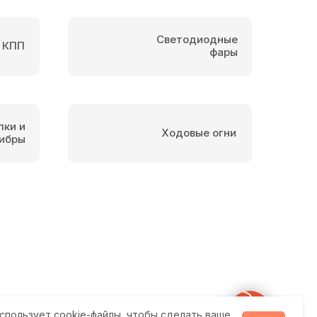
Светодиодные
 КПП
фары
пки и
Ходовые огни
ибры
спользует cookie-файлы, чтобы сделать ваше