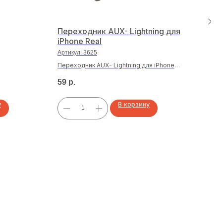
Переходник AUX- Lightning для
Дер
iPhone Real
AGU
Артикул:
3625
Арти
Переходник AUX- Lightning для iPhone
Держ
Real
REX
59
р.
255
у
В корзину