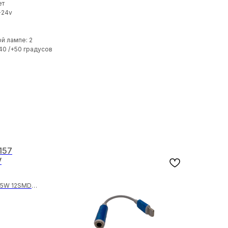
ет
-24v
й лампе: 2
40 /+50 градусов
157
V
1/5W 12SMD