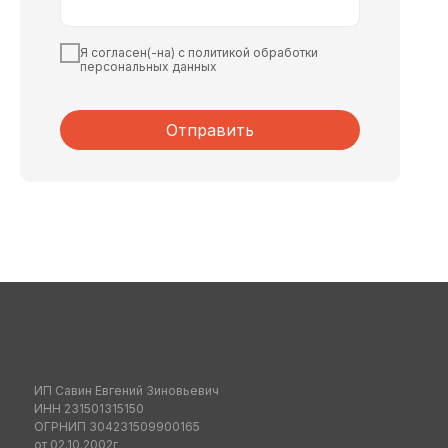
Я согласен(-на) с политикой обработки
персональных данных
Отправить
ИП Савин Евгений Зиновьевич
ИНН 231501315150
ОГРНИП 304231509900165
от 02.10.2002г