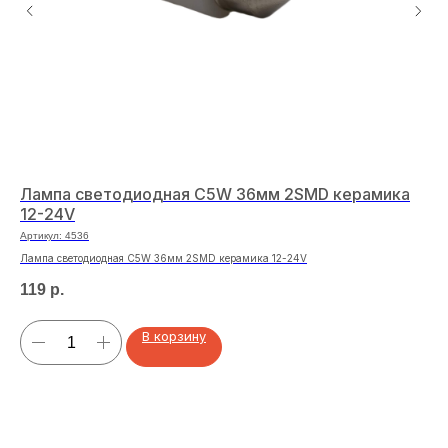
Лампа светодиодная C5W 36мм 2SMD керамика
Ла
12-24V
12
Артикул:
4536
Арт
Лампа светодиодная C5W 36мм 2SMD керамика 12-24V
Лам
119
р.
13
В корзину