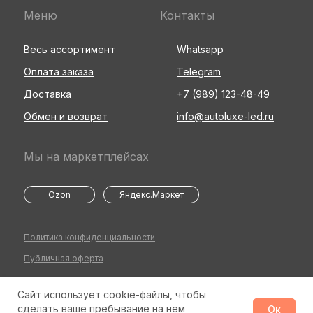
Меню
Контакты
Весь ассортимент
Whatsapp
Оплата заказа
Telegram
Доставка
+7 (989) 123-48-49
Обмен и возврат
info@autoluxe-led.ru
Мы на маркетплейсах
Ozon
Яндекс.Маркет
Политика конфиденциальности
Публичная оферта
Сайт использует cookie-файлы, чтобы
©2026 Все права защищены
Разработка сайта
сделать ваше пребывание на нем
Ок