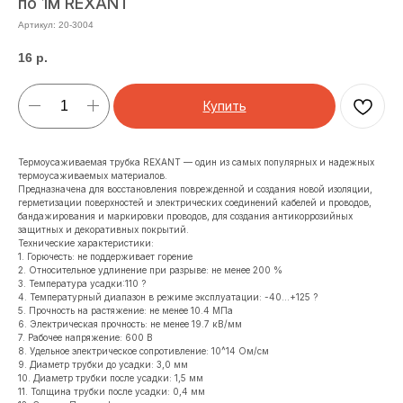
по 1м REXANT
Артикул:
20-3004
16
р.
Купить
Термоусаживаемая трубка REXANT — один из самых популярных и надежных
термоусаживаемых материалов.
Предназначена для восстановления поврежденной и создания новой изоляции,
герметизации поверхностей и электрических соединений кабелей и проводов,
бандажирования и маркировки проводов, для создания антикоррозийных
защитных и декоративных покрытий.
Технические характеристики:
1. Горючесть: не поддерживает горение
2. Относительное удлинение при разрыве: не менее 200 %
3. Температура усадки:110 ?
4. Температурный диапазон в режиме эксплуатации: -40...+125 ?
5. Прочность на растяжение: не менее 10.4 МПа
6. Электрическая прочность: не менее 19.7 кВ/мм
7. Рабочее напряжение: 600 В
8. Удельное электрическое сопротивление: 10^14 Ом/см
9. Диаметр трубки до усадки: 3,0 мм
10. Диаметр трубки после усадки: 1,5 мм
11. Толщина трубки после усадки: 0,4 мм