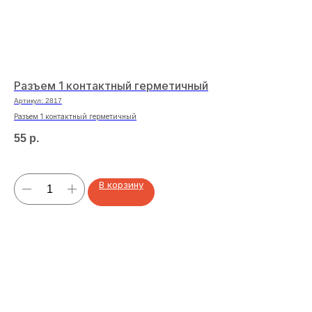
Разъем 1 контактный герметичный
Кл
уп
Артикул:
2817
Арт
Разъем 1 контактный герметичный
Кле
55
р.
35
В корзину