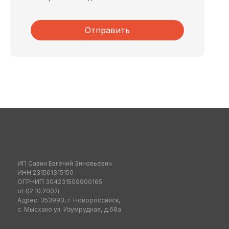
Отправить
ИП Савин Евгений Зиновьевич
ИНН 231501315150
ОГРНИП 304231509900165
от 02.10.2002г
Адрес: 353993, г. Новороссийск,
с. Мысхако ул. Изумрудная, д.68а