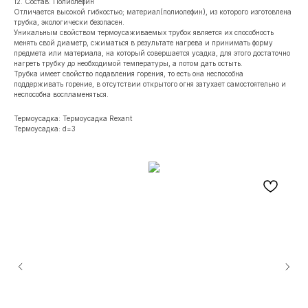
12. Состав: Полиолефин
Отличается высокой гибкостью; материал(полиолефин), из которого изготовлена
трубка, экологически безопасен.
Уникальным свойством термоусаживаемых трубок является их способность
менять свой диаметр, сжиматься в результате нагрева и принимать форму
предмета или материала, на который совершается усадка, для этого достаточно
нагреть трубку до необходимой температуры, а потом дать остыть.
Трубка имеет свойство подавления горения, то есть она неспособна
поддерживать горение, в отсутствии открытого огня затухает самостоятельно и
неспособна воспламеняться.
Термоусадка: Термоусадка Rexant
Термоусадка: d=3