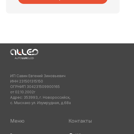
ИП Савин Евгений Зиновьевич
ИНН 231501315150
ОГРНИП 304231509900165
от 02.10.2002г
Адрес: 353993, г. Новороссийск,
с. Мысхако ул. Изумрудная, д.68а
Меню
Контакты