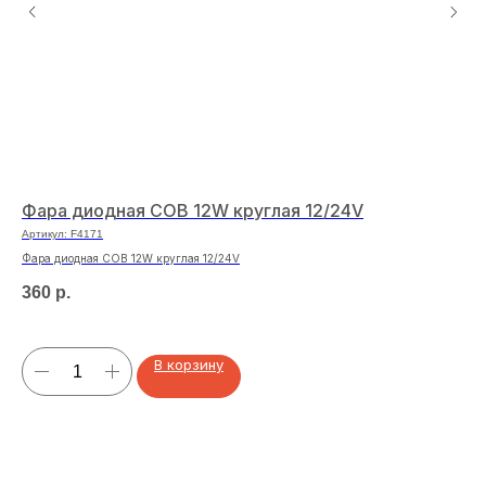
Фара диодная COB 12W круглая 12/24V
Оп
Артикул:
F4171
Арт
Фара диодная COB 12W круглая 12/24V
Опл
360
р.
20
В корзину