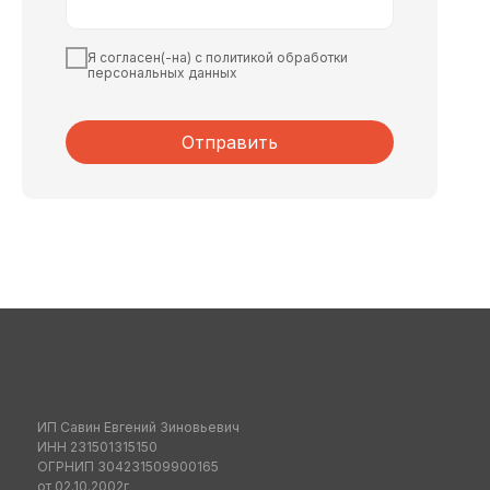
Я согласен(-на) с политикой обработки
персональных данных
Отправить
ИП Савин Евгений Зиновьевич
ИНН 231501315150
ОГРНИП 304231509900165
от 02.10.2002г