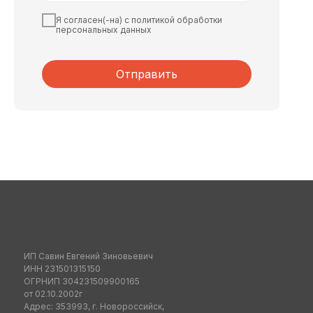
Я согласен(-на) с политикой обработки
персональных данных
Отправить
ИП Савин Евгений Зиновьевич
ИНН 231501315150
ОГРНИП 304231509900165
от 02.10.2002г
Адрес: 353993, г. Новороссийск,