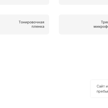
Тонировочная
Тря
пленка
микроф
Сайт и
пребы