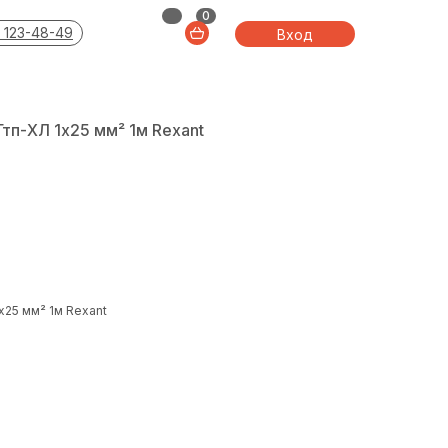
0
 123-48-49
Вход
тп-ХЛ 1х25 мм² 1м Rexant
х25 мм² 1м Rexant