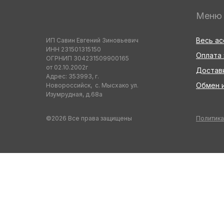
Меню
Весь а
ИП Савин Евгений Зиновьевич
ИНН 231501315150
Оплата 
ОГРНИП 304231509900165
от 02.10.2002г
Достав
Адрес: 353993, г.
Обмен и
Новороссийск, с. Мысхако ул.
Изумрудная, д.68а
©2026 Все права защищены
Политика