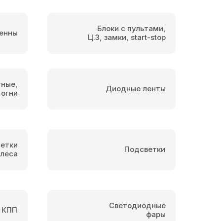
Блоки с пультами,
енны
Ц.З, замки, start-stop
тные,
Диодные ленты
 огни
етки
Подсветки
олеса
Светодиодные
 КПП
фары