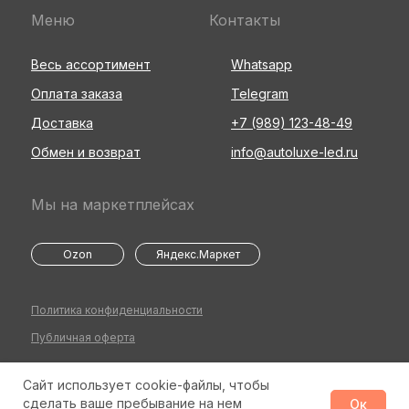
Меню
Контакты
Весь ассортимент
Whatsapp
Оплата заказа
Telegram
Доставка
+7 (989) 123-48-49
Обмен и возврат
info@autoluxe-led.ru
Мы на маркетплейсах
Ozon
Яндекс.Маркет
Политика конфиденциальности
Публичная оферта
Сайт использует cookie-файлы, чтобы
©2026 Все права защищены
Разработка сайта
сделать ваше пребывание на нем
Ок