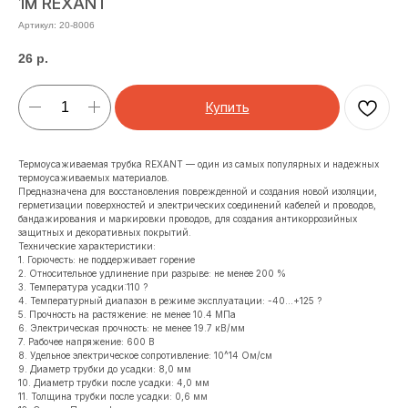
1м REXANT
Артикул:
20-8006
26
р.
Купить
Термоусаживаемая трубка REXANT — один из самых популярных и надежных
термоусаживаемых материалов.
Предназначена для восстановления поврежденной и создания новой изоляции,
герметизации поверхностей и электрических соединений кабелей и проводов,
бандажирования и маркировки проводов, для создания антикоррозийных
защитных и декоративных покрытий.
Технические характеристики:
1. Горючесть: не поддерживает горение
2. Относительное удлинение при разрыве: не менее 200 %
3. Температура усадки:110 ?
4. Температурный диапазон в режиме эксплуатации: -40...+125 ?
5. Прочность на растяжение: не менее 10.4 МПа
6. Электрическая прочность: не менее 19.7 кВ/мм
7. Рабочее напряжение: 600 В
8. Удельное электрическое сопротивление: 10^14 Ом/см
9. Диаметр трубки до усадки: 8,0 мм
10. Диаметр трубки после усадки: 4,0 мм
11. Толщина трубки после усадки: 0,6 мм