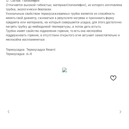
12. Состав: Полиолефин
Отличается высокой гибкостью; материал(полиолефин), из которого изготовлена
трубка, экологически безопасен.
Уникальным свойством термоусаживаемых трубок является их способность
менять свой диаметр, сжиматься в результате нагрева и принимать форму
предмета или материала, на который совершается усадка, для этого достаточно
нагреть трубку до необходимой температуры, а потом дать остыть.
Трубка имеет свойство подавления горения, то есть она неспособна
поддерживать горение, в отсутствии открытого огня затухает самостоятельно и
неспособна воспламеняться.
Термоусадка: Термоусадка Rexant
Термоусадка: d=8