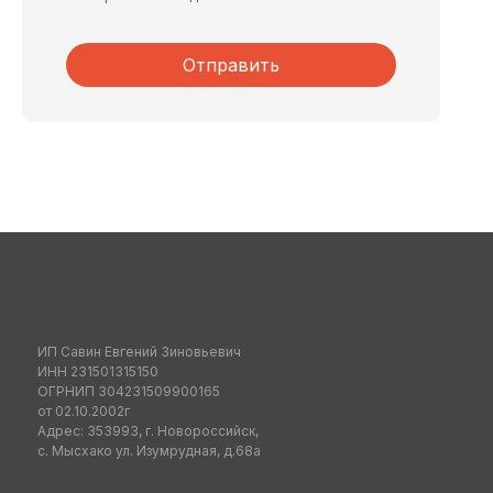
Отправить
ИП Савин Евгений Зиновьевич
ИНН 231501315150
ОГРНИП 304231509900165
от 02.10.2002г
Адрес: 353993, г. Новороссийск,
с. Мысхако ул. Изумрудная, д.68а