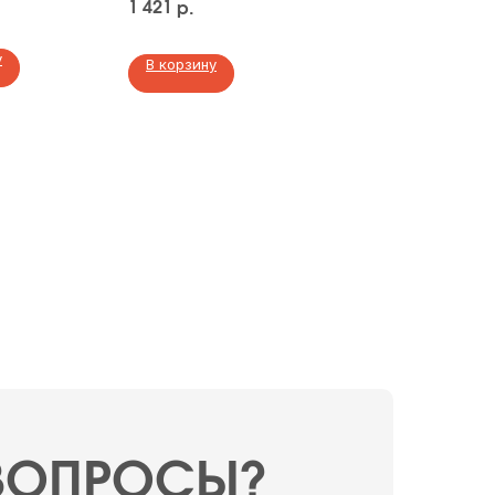
1 421
713
р.
у
В корзину
 ВОПРОСЫ?