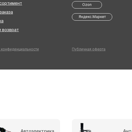
ссортимент
Ozon
заказа
Яндекс.Маркет
ка
 возврат
 конфиденциальности
Публичная оферта
Автоэлектрика
Ант