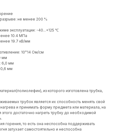
горение
 разрыве: не менее 200 %
име эксплуатации: -40...+125 ℃
менее 10.4 МПа
менее 19.7 кВ/мм
отивление: 10^14 Ом/см
0 мм
: 6,0 мм
 0,6 мм
атериал(полиолефин), из которого изготовлена трубка,
живаемых трубок является их способность менять свой
 нагрева и принимать форму предмета или материала, на
я этого достаточно нагреть трубку до необходимой
ь.
ия горения, то есть она неспособна поддерживать
 огня затухает самостоятельно и неспособна