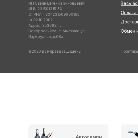
Весь а
ИП Савин Евгений Зиновьевич
ИНН 231501315150
Оплата 
ОГРНИП 304231509900165
от 02.10.2002г
Достав
Адрес: 353993, г.
Обмен и
Новороссийск, с. Мысхако ул.
Изумрудная, д.68а
©2026 Все права защищены
Политика
Автолампы