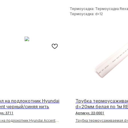
Термоусадка: Термоусадка Rexa
Термоусадка: d=12
л на подлокотник Hyundai
Трубка термоусажива
nt черный/синяя нить
d=20мм белая по 1м 
ул:
3711
Артикул:
22-0001
 на подлокотник Hyundai Accent
Трубка термоусаживаемая d
й/синяя нить
по 1м REXANT