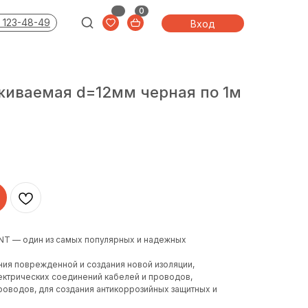
0
 123-48-49
Вход
живаемая d=12мм черная по 1м
T — один из самых популярных и надежных
ия поврежденной и создания новой изоляции,
ектрических соединений кабелей и проводов,
оводов, для создания антикоррозийных защитных и