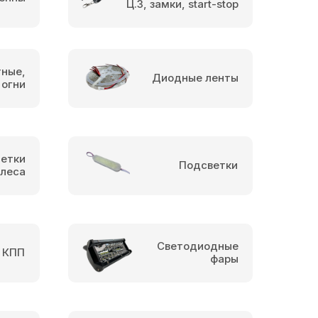
Ц.З, замки, start-stop
тные,
Диодные ленты
 огни
етки
Подсветки
олеса
Светодиодные
 КПП
фары