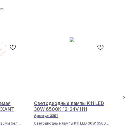
nt
S
емая
Светодиодные лампы K11 LED
Све
REXANT
30W 6500K 12-24V H11
LED
Артикул:
3201
Арти
=20мм белая
Светодиодные лампы K11 LED 30W 6500K
Свет
12-24V H11
12-2