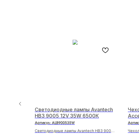
Светодиодные лампы Avantech
Чехо
ная 2
HB3 9005 12V 35W 6500К
Acce
Артикул:
ALB900535W
Артик
ом круглая
Светодиодные лампы Avantech HB3 9005
Чехол
12V 35W 6500К
черны