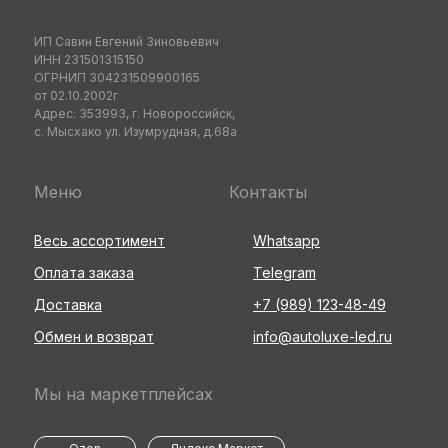
ИП Савин Евгений Зиновьевич
ИНН 231501315150
ОГРНИП 304231509900165
от 02.10.2002г
Адрес: 353993, г. Новороссийск,
с. Мысхако ул. Изумрудная, д.68а
Меню
Контакты
Весь ассортимент
Whatsapp
Оплата заказа
Telegram
Доставка
+7 (989) 123-48-49
Обмен и возврат
info@autoluxe-led.ru
Мы на маркетплейсах