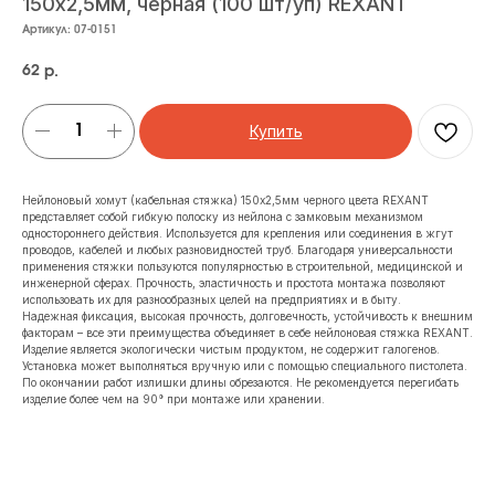
150x2,5мм, черная (100 шт/уп) REXANT
Артикул:
07-0151
62
р.
Купить
Нейлоновый хомут (кабельная стяжка) 150x2,5мм черного цвета REXANT
представляет собой гибкую полоску из нейлона с замковым механизмом
одностороннего действия. Используется для крепления или соединения в жгут
проводов, кабелей и любых разновидностей труб. Благодаря универсальности
применения стяжки пользуются популярностью в строительной, медицинской и
инженерной сферах. Прочность, эластичность и простота монтажа позволяют
использовать их для разнообразных целей на предприятиях и в быту.
Надежная фиксация, высокая прочность, долговечность, устойчивость к внешним
факторам – все эти преимущества объединяет в себе нейлоновая стяжка REXANT.
Изделие является экологически чистым продуктом, не содержит галогенов.
Установка может выполняться вручную или с помощью специального пистолета.
По окончании работ излишки длины обрезаются. Не рекомендуется перегибать
изделие более чем на 90° при монтаже или хранении.