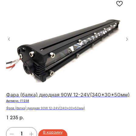
Фара (балка) диодная 90W 12-24V(340*30*50мм)
Бл
Артикул:
F1238
Арт
Фара (балка) диодная 90W 12-24V(340*30*50мм)
Бло
1 235
18
р.
В корзину