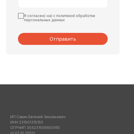
Я согласен(-на) с политикой обработки
персональных данных
Отправить
ИП Савин Евгений Зиновьевич
ИНН 231501315150
ОГРНИП 304231509900165
от 02.10.2002г