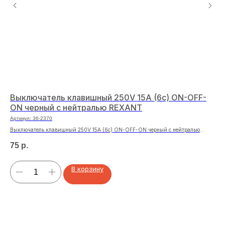
Выключатель клавишный 250V 15А (6с) ON-OFF-
Ту
ON черный с нейтралью REXANT
кр
Артикул:
36-2370
Арт
Выключатель клавишный 250V 15А (6с) ON-OFF-ON черный с нейтралью
Тум
REXANT
75
р.
12
В корзину