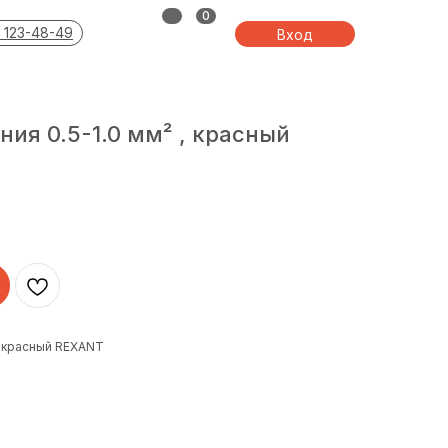
0
 123-48-49
Вход
ния 0.5-1.0 мм² , красный
 , красный REXANT