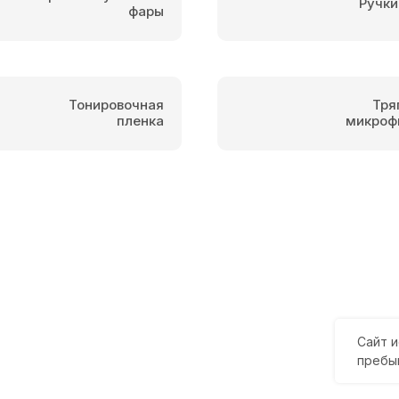
Ручки
фары
Тонировочная
Тря
пленка
микроф
Сайт и
пребы