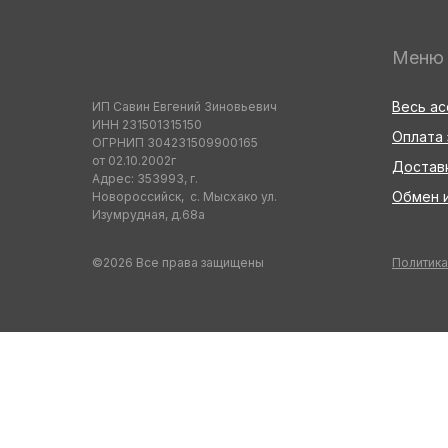
Меню
Весь а
ИП Савин Евгений Зиновьевич
ИНН 231501315150
Оплата 
ОГРНИП 304231509900165
от 02.10.2002г
Достав
Адрес: 353993, г.
Обмен и
Новороссийск, с. Мысхако ул.
Изумрудная, д.68а
©2026 Все права защищены
Политика