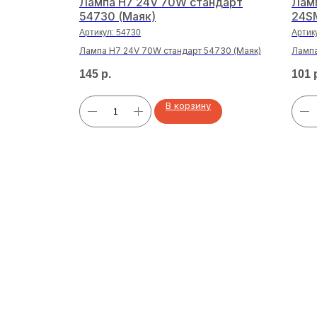
T20 W21W
Лампа H7 24V 70W стандарт
Лам
54730 (Маяк)
24S
Артикул:
54730
Артик
1W 22SMD
Лампа H7 24V 70W стандарт 54730 (Маяк)
Ламп
CANB
145
р.
101
В корзину