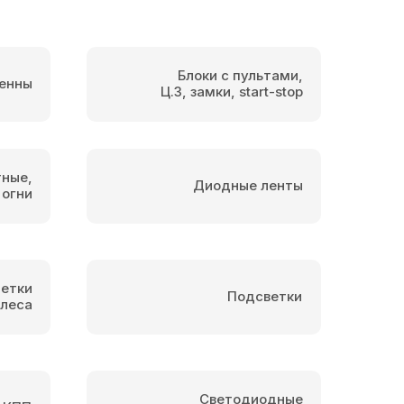
Блоки с пультами,
енны
Ц.З, замки, start-stop
тные,
Диодные ленты
 огни
етки
Подсветки
олеса
Светодиодные