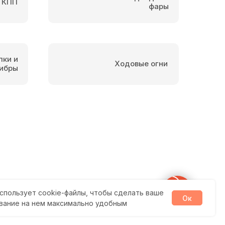
 КПП
фары
пки и
Ходовые огни
ибры
спользует cookie-файлы, чтобы сделать ваше
Ок
вание на нем максимально удобным