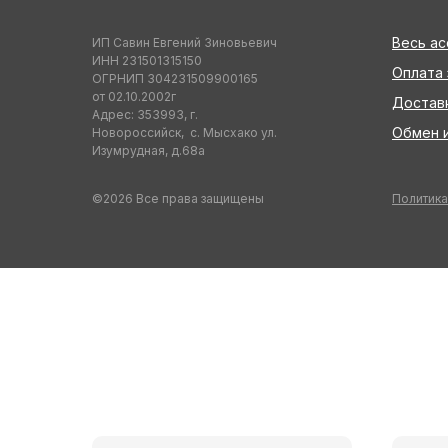
Весь а
ИП Савин Евгений Зиновьевич
ИНН 231501315150
Оплата 
ОГРНИП 304231509900165
от 02.10.2002г
Достав
Адрес: 353993, г.
Обмен и
Новороссийск, с. Мысхако ул.
Изумрудная, д.68а
©2026 Все права защищены
Политика