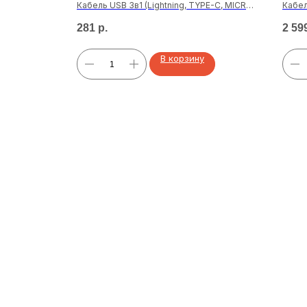
730-6SMD
Кабель USB 3в1 (Lightning, TYPE-C, MICRO
Кабел
USB) K-05
красн
281
р.
2 59
В корзину