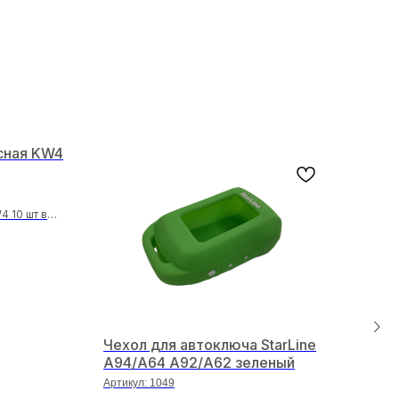
сная KW4
4 10 шт в
Чехол для автоключа StarLine
Тру
A94/A64 A92/A62 зеленый
d=1
Артикул:
1049
Арти