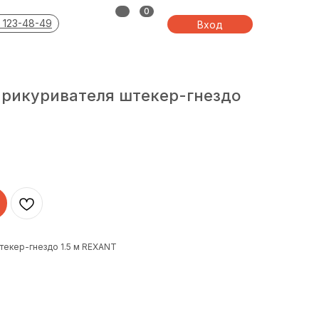
0
 123-48-49
Вход
прикуривателя штекер-гнездо
текер-гнездо 1.5 м REXANT