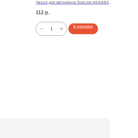
Чехол для автоключа StarLine A94/A64
Труб
A92/A62 зеленый
желт
112
р.
31
р
В корзину