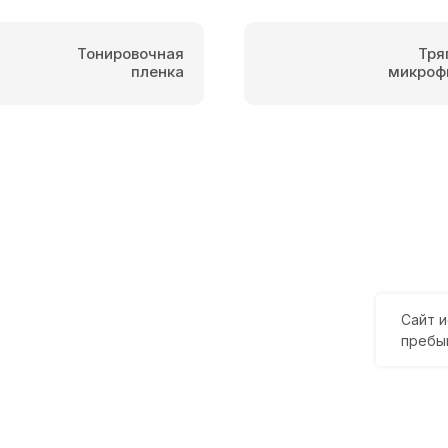
Тонировочная
Тря
пленка
микроф
Сайт и
пребы