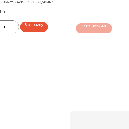
ь акустический CVK 2х1,50мм²,
о-черный, бухта 100 м (Rexant)
9
р.
В корзину
Нет в наличии