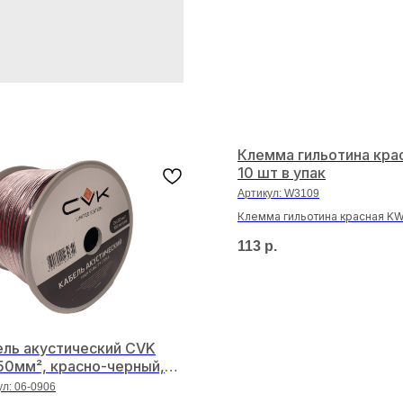
Клемма гильотина кра
10 шт в упак
Артикул:
W3109
Клемма гильотина красная KW
упак
113
р.
ель акустический CVK
50мм², красно-черный,
а 100 м (Rexant)
ул:
06-0906