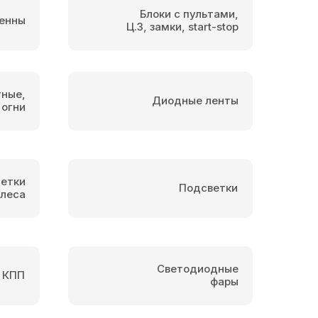
Блоки с пультами,
енны
Ц.З, замки, start-stop
тные,
Диодные ленты
 огни
етки
Подсветки
олеса
Светодиодные
 КПП
фары