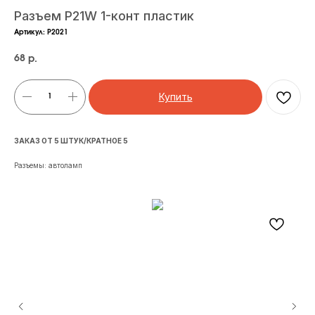
Разъем P21W 1-конт пластик
Артикул:
P2021
68
р.
Купить
ЗАКАЗ ОТ 5 ШТУК/КРАТНОЕ 5
Разъемы: автоламп
На
Арт
Наб
22