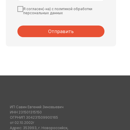
Я согласен(-на) с политикой обработки
персональных данных
Отправить
ИП Савин Евгений Зиновьевич
ИНН 231501315150
ОГРНИП 304231509900165
от 02.10.2002г
Адрес: 353993, г. Новороссийск,