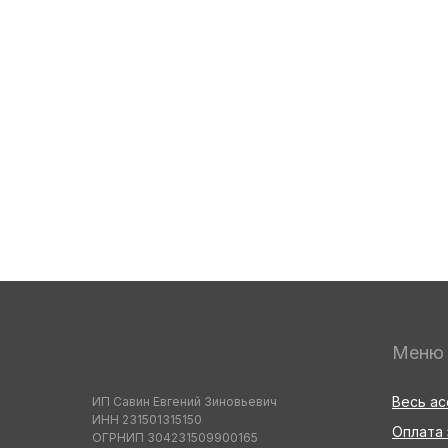
Меню
Весь а
ИП Савин Евгений Зиновьевич
ИНН 231501315150
Оплата 
ОГРНИП 304231509900165