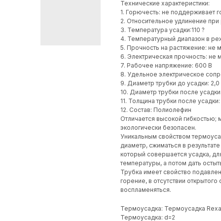
Технические характеристики:
1. Горючесть: не поддерживает 
2. Относительное удлинение при
3. Температура усадки:110 ?
4. Температурный диапазон в реж
5. Прочность на растяжение: не 
6. Электрическая прочность: не 
7. Рабочее напряжение: 600 В
8. Удельное электрическое сопр
9. Диаметр трубки до усадки: 2,0
10. Диаметр трубки после усадки:
11. Толщина трубки после усадки:
12. Состав: Полиолефин
Отличается высокой гибкостью; м
экологически безопасен.
Уникальным свойством термоуса
диаметр, сжиматься в результате
который совершается усадка, дл
температуры, а потом дать остыт
Трубка имеет свойство подавлен
горение, в отсутствии открытого
воспламеняться.
Термоусадка: Термоусадка Rexa
Термоусадка: d=2