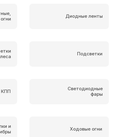
тные,
Диодные ленты
 огни
етки
Подсветки
олеса
Светодиодные
 КПП
фары
пки и
Ходовые огни
ибры