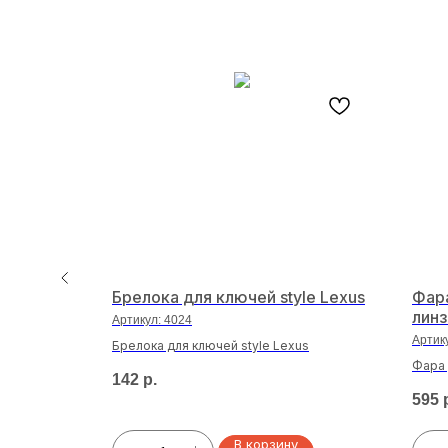
ХО 12-
Брелока для ключей style Lexus
Фара
линз
Артикул:
4024
Артик
Брелока для ключей style Lexus
0V круглая
Фара 
142
р.
дальн
595
В корзину