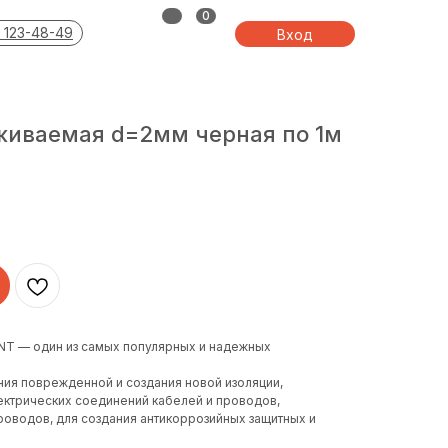
0
 123-48-49
Вход
живаемая d=2мм черная по 1м
T — один из самых популярных и надежных
ия поврежденной и создания новой изоляции,
ектрических соединений кабелей и проводов,
оводов, для создания антикоррозийных защитных и