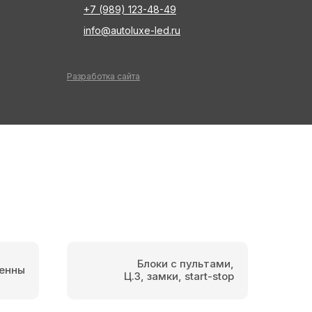
+7 (989) 123-48-49
info@autoluxe-led.ru
Разработка сайта
Блоки с пультами,
енны
Ц.З, замки, start-stop