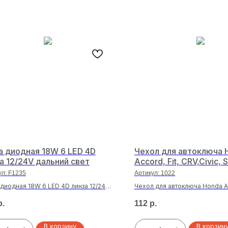
 диодная 18W 6 LED 4D
Чехол для автоключа 
а 12/24V дальний свет
Accord, Fit, CRV,Civic, S
Odyssey, City(902)
ул:
F1235
Артикул:
1022
диодная 18W 6 LED 4D линза 12/24V
Чехол для автоключа Honda Acc
ий свет
CRV,Civic, Spirior, Odyssey, Cit
р.
112
р.
В корзину
В корзин