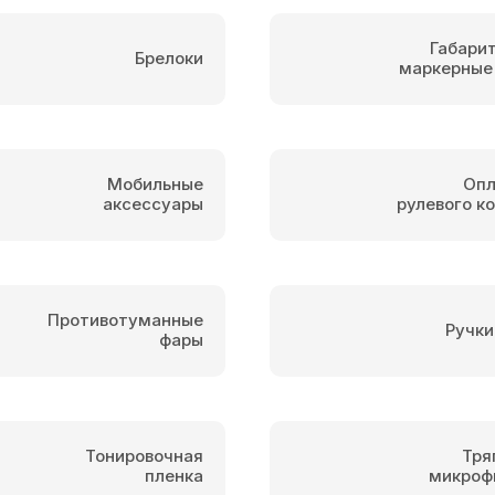
Габари
Брелоки
маркерные
Мобильные
Опл
аксессуары
рулевого к
Противотуманные
Ручки
фары
Тонировочная
Тря
пленка
микроф