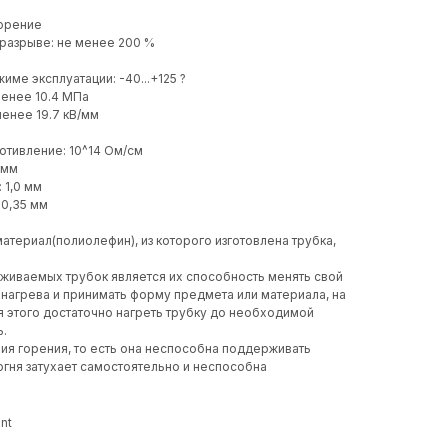
горение
 разрыве: не менее 200 %
име эксплуатации: -40...+125 ?
менее 10.4 МПа
менее 19.7 кВ/мм
отивление: 10^14 Ом/см
 мм
 1,0 мм
 0,35 мм
атериал(полиолефин), из которого изготовлена трубка,
живаемых трубок является их способность менять свой
 нагрева и принимать форму предмета или материала, на
я этого достаточно нагреть трубку до необходимой
ь.
ия горения, то есть она неспособна поддерживать
 огня затухает самостоятельно и неспособна
nt