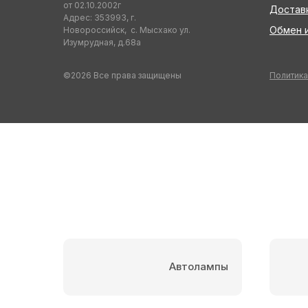
от 02.10.2002г
Достав
Адрес: 353993, г.
Обмен и
Новороссийск, с. Мысхако ул.
Изумрудная, д.68а
©2026 Все права защищены
Политика
Автолампы