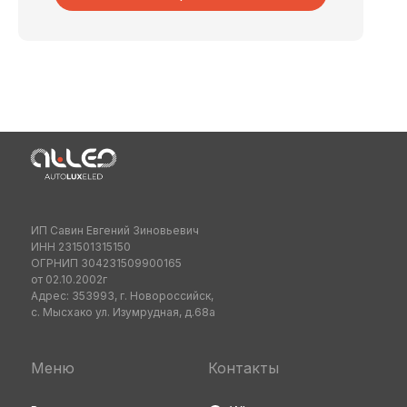
ИП Савин Евгений Зиновьевич
ИНН 231501315150
ОГРНИП 304231509900165
от 02.10.2002г
Адрес: 353993, г. Новороссийск,
с. Мысхако ул. Изумрудная, д.68а
Меню
Контакты