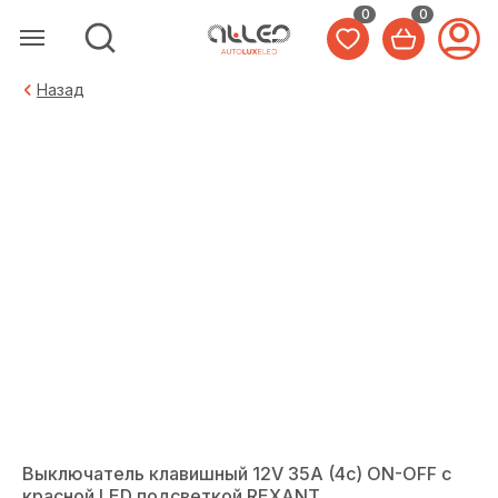
0
0
Назад
Выключатель клавишный 12V 35А (4с) ON-OFF с
красной LED подсветкой REXANT