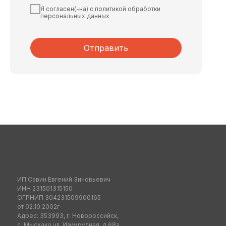
Я согласен(-на) с политикой обработки
персональных данных
Отправить
ИП Савин Евгений Зиновьевич
ИНН 231501315150
ОГРНИП 304231509900165
от 02.10.2002г
Адрес: 353993, г. Новороссийск,
с. Мысхако ул. Изумрудная, д.68а