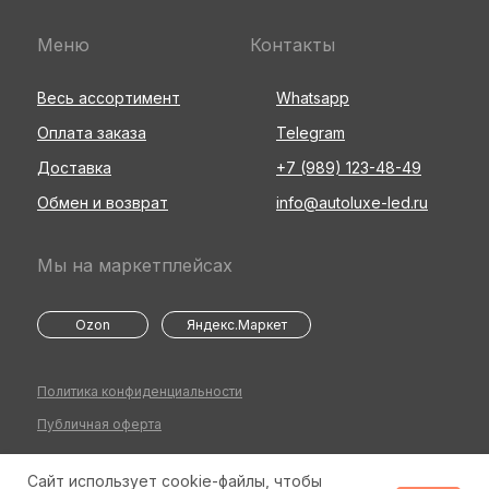
Меню
Контакты
Весь ассортимент
Whatsapp
Оплата заказа
Telegram
Доставка
+7 (989) 123-48-49
Обмен и возврат
info@autoluxe-led.ru
Мы на маркетплейсах
Ozon
Яндекс.Маркет
Политика конфиденциальности
Публичная оферта
Сайт использует cookie-файлы, чтобы
©2026 Все права защищены
Разработка сайта