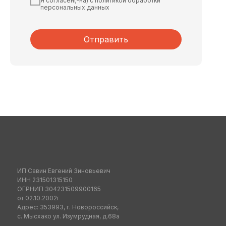
Я согласен(-на) с политикой обработки
персональных данных
Отправить
ИП Савин Евгений Зиновьевич
ИНН 231501315150
ОГРНИП 304231509900165
от 02.10.2002г
Адрес: 353993, г. Новороссийск,
с. Мысхако ул. Изумрудная, д.68а