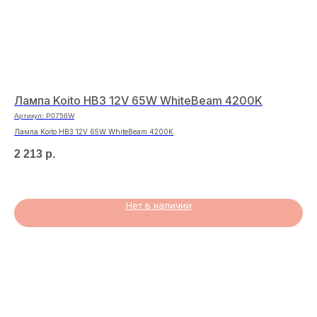
Лампа Koito HB3 12V 65W WhiteBeam 4200K
Ла
12
Артикул:
P0756W
Арт
Лампа Koito HB3 12V 65W WhiteBeam 4200K
Лам
2 213
р.
68
Нет в наличии