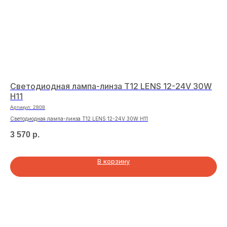
Светодиодная лампа-линза T12 LENS 12-24V 30W
Де
H11
кр
Артикул:
2808
Арт
Светодиодная лампа-линза T12 LENS 12-24V 30W H11
Дер
3 570
р.
13
В корзину