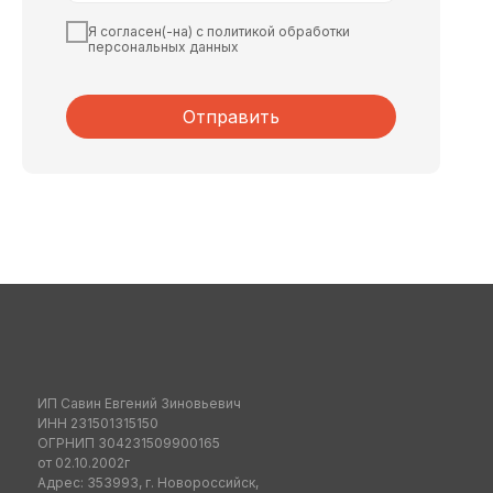
Я согласен(-на) с политикой обработки
персональных данных
Отправить
ИП Савин Евгений Зиновьевич
ИНН 231501315150
ОГРНИП 304231509900165
от 02.10.2002г
Адрес: 353993, г. Новороссийск,