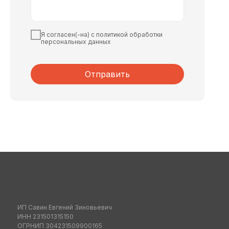
Я согласен(-на) с политикой обработки
персональных данных
Отправить
ИП Савин Евгений Зиновьевич
ИНН 231501315150
ОГРНИП 304231509900165