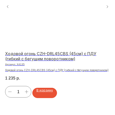
Ходовой огонь CZH-DRL45CBS (45см) с ПДУ
Ла
(гибкий с бегущим поворотником)
Арт
Артикул:
X4135
Лам
Ходовой огонь CZH-DRL45CBS (45см) с ПДУ (гибкий с бегущим поворотником)
10
1 235
р.
В корзину