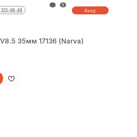
0
 123-48-49
Вход
8.5 35мм 17136 (Narva)
0