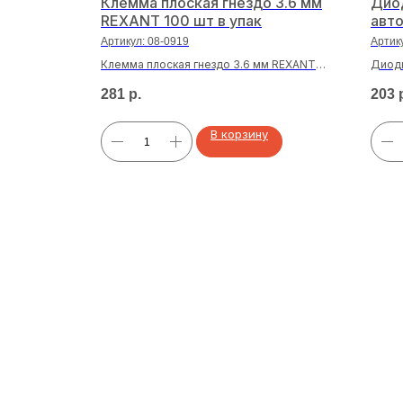
еталл
Клемма плоская гнездо 3.6 мм
Дио
REXANT 100 шт в упак
авто
Артикул:
08-0919
Артик
ercedes-
Клемма плоская гнездо 3.6 мм REXANT
Диодн
100 шт в упак
зелен
281
р.
203
В корзину