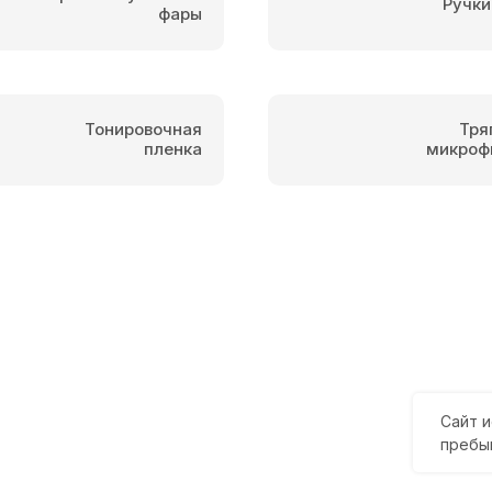
Ручки
фары
Тонировочная
Тря
пленка
микроф
Сайт и
пребы