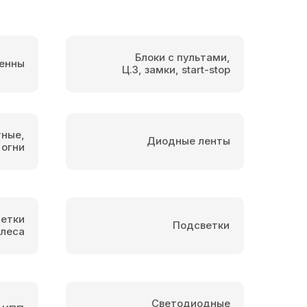
Блоки с пультами,
енны
Ц.З, замки, start-stop
тные,
Диодные ленты
 огни
етки
Подсветки
олеса
Светодиодные