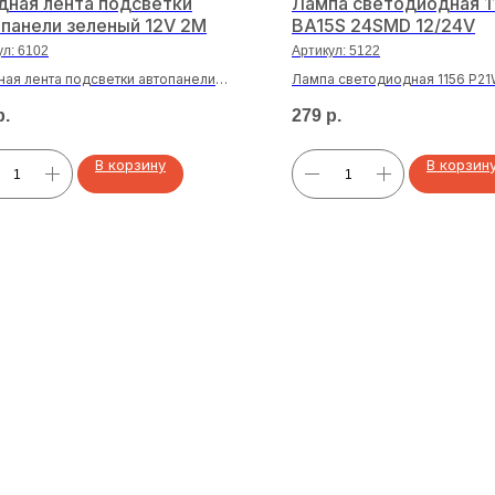
дная лента подсветки
Лампа светодиодная 1
панели зеленый 12V 2М
BA15S 24SMD 12/24V
ул:
6102
Артикул:
5122
ая лента подсветки автопанели
Лампа светодиодная 1156 P21
ый 12V 2М
24SMD 12/24V
р.
279
р.
В корзину
В корзин