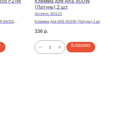
156 P21W
Клемма для АКБ 900W
Све
(Латунь),2 шт
573
Артикул:
W3123
Арти
W BA15S
Клемма для АКБ 900W (Латунь),2 шт
Свет
зеле
336
р.
74
р
у
В корзину