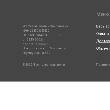
Меню
Весь а
ИП Савин Евгений Зиновьевич
ИНН 231501315150
Оплата 
ОГРНИП 304231509900165
от 02.10.2002г
Достав
Адрес: 353993, г.
Обмен и
Новороссийск, с. Мысхако ул.
Изумрудная, д.68а
©2026 Все права защищены
Политика