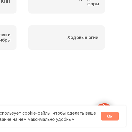
 КПП
фары
пки и
Ходовые огни
ибры
спользует cookie-файлы, чтобы сделать ваше
Ок
вание на нем максимально удобным