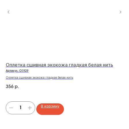
Оплетка сшивная экокожа гладкая белая нить
Де
R
Артикул:
O1929
Арт
Оплетка сшивная экокожа гладкая белая нить
Дер
356
р.
25
В корзину