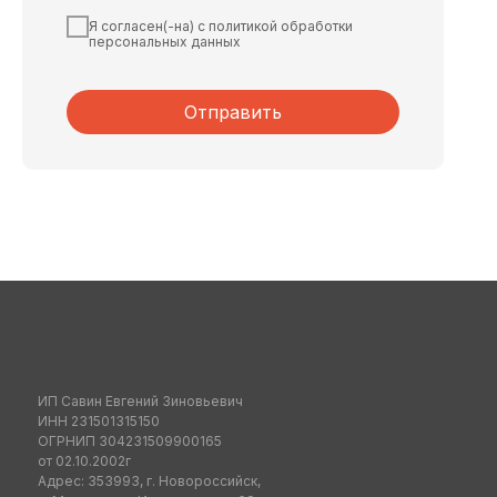
Я согласен(-на) с политикой обработки
персональных данных
Отправить
ИП Савин Евгений Зиновьевич
ИНН 231501315150
ОГРНИП 304231509900165
от 02.10.2002г
Адрес: 353993, г. Новороссийск,