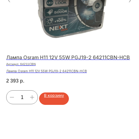
Лампа Osram H11 12V 55W PGJ19-2 64211CBN-HCB
На
Артикул:
64211CBN
Арт
Лампа Osram H11 12V 55W PGJ19-2 64211CBN-HCB
Нак
2 393
р.
95
В корзину