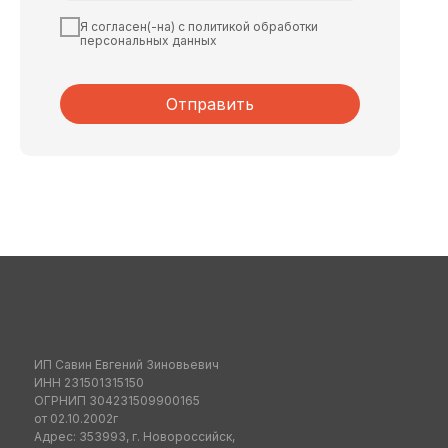
Я согласен(-на) с политикой обработки
персональных данных
Отправить
ИП Савин Евгений Зиновьевич
ИНН 231501315150
ОГРНИП 304231509900165
от 02.10.2002г
Адрес: 353993, г. Новороссийск,