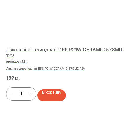
Лампа светодиодная 1156 P21W CERAMIC 57SMD
Че
12V
се
Артикул:
4121
Арт
Лампа светодиодная 1156 P21W CERAMIC 57SMD 12V
Чех
139
34
р.
В корзину