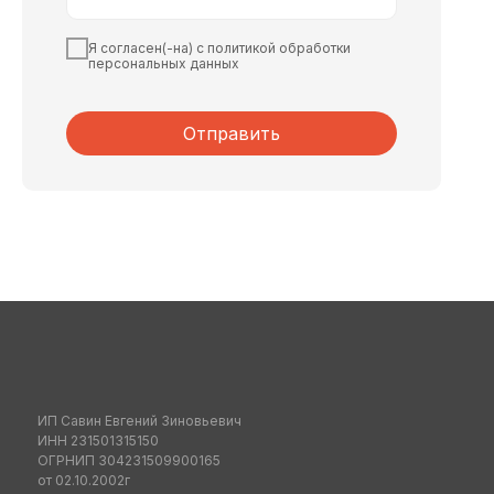
Я согласен(-на) с политикой обработки
персональных данных
Отправить
ИП Савин Евгений Зиновьевич
ИНН 231501315150
ОГРНИП 304231509900165
от 02.10.2002г