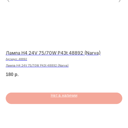
Лампа H4 24V 75/70W P43t 48892 (Narva)
Оп
Артикул:
48892
Арт
Лампа H4 24V 75/70W P43t 48892 (Narva)
Опл
180
р.
20
Нет в наличии