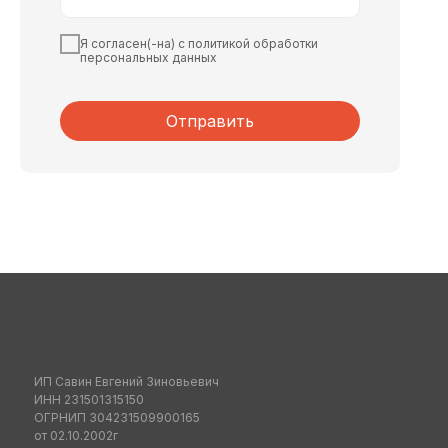
Я согласен(-на) с политикой обработки
персональных данных
Отправить
ИП Савин Евгений Зиновьевич
ИНН 231501315150
ОГРНИП 304231509900165
от 02.10.2002г