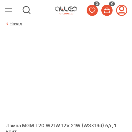
0
0
Назад
Лампа MGM T20 W21W 12V 21W (W3x16d) б/ц 1
конт