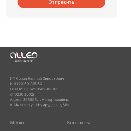
Отправить
ИП Савин Евгений Зиновьевич
ИНН 231501315150
ОГРНИП 304231509900165
от 02.10.2002г
Адрес: 353993, г. Новороссийск,
с. Мысхако ул. Изумрудная, д.68а
Меню
Контакты