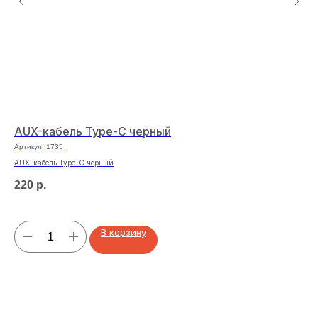
AUX-кабель Type-C черный
Ла
ке
Артикул:
1735
Арт
AUX-кабель Type-C черный
Лам
220
р.
41
В корзину