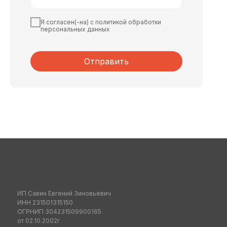
Я согласен(-на) с политикой обработки
персональных данных
Отправить
ИП Савин Евгений Зиновьевич
ИНН 231501315150
ОГРНИП 304231509900165
от 02.10.2002г