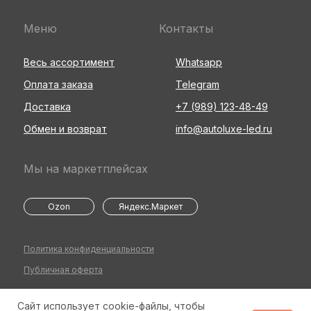
Меню
Контакты
Весь ассортимент
Whatsapp
Оплата заказа
Telegram
Доставка
+7 (989) 123-48-49
Обмен и возврат
info@autoluxe-led.ru
Мы на маркетплейсах
Ozon
Яндекс.Маркет
Политика конфиденциальности
Публичная оферта
Сайт использует cookie-файлы, чтобы
©2026 Все права защищены
Разработка сайта