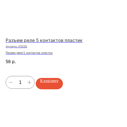
Разъем реле 5 контактов пластик
Св
H
Артикул:
P2030
Арт
Разъем реле 5 контактов пластик
Све
56
р.
1 
В корзину