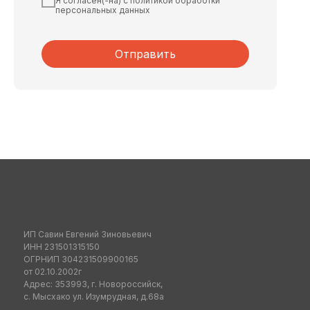
Я согласен(-на) с политикой обработки
персональных данных
Отправить
ИП Савин Евгений Зиновьевич
ИНН 231501315150
ОГРНИП 304231509900165
от 02.10.2002г
Адрес: 353993, г. Новороссийск,
с. Мысхако ул. Изумрудная, д.68а