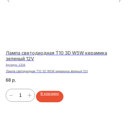
Лампа светодиодная T10 3D W5W керамика
За
зеленый 12V
09
Артикул:
1334
Арт
Лампа светодиодная T10 3D W5W керамика зеленый 12V
Зад
68
р.
99
В корзину