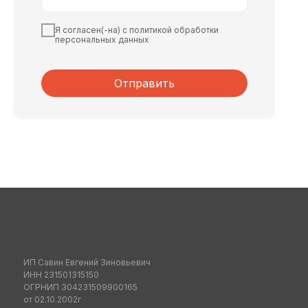
Я согласен(-на) с политикой обработки
персональных данных
Отправить
ИП Савин Евгений Зиновьевич
ИНН 231501315150
ОГРНИП 304231509900165
от 02.10.2002г