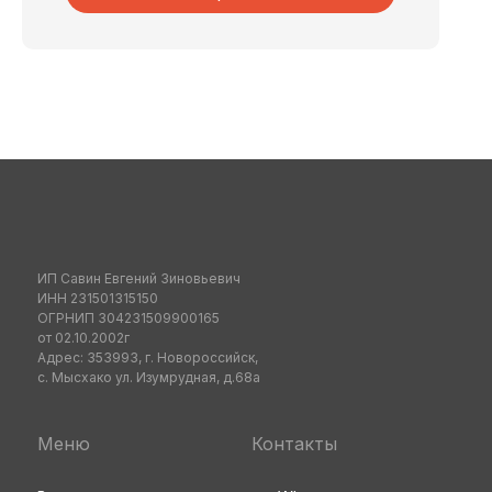
ИП Савин Евгений Зиновьевич
ИНН 231501315150
ОГРНИП 304231509900165
от 02.10.2002г
Адрес: 353993, г. Новороссийск,
с. Мысхако ул. Изумрудная, д.68а
Меню
Контакты