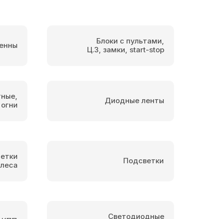
Блоки с пультами,
енны
Ц.З, замки, start-stop
тные,
Диодные ленты
 огни
етки
Подсветки
олеса
Светодиодные