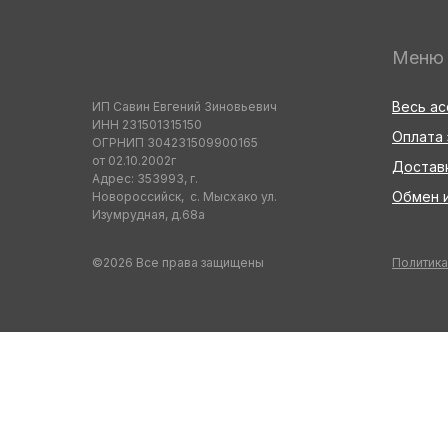
Меню
Весь а
ИП Савин Евгений Зиновьевич
ИНН 231501315150
Оплата 
ОГРНИП 304231509900165
от 02.10.2002г
Достав
Адрес: 353993, г.
Обмен и
Новороссийск, с. Мысхако ул.
Изумрудная, д.68а
©2026 Все права защищены
Политика