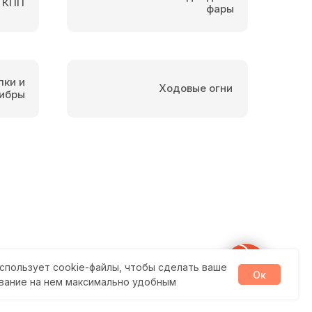
 КПП
фары
пки и
Ходовые огни
ибры
спользует cookie-файлы, чтобы сделать ваше
Ок
вание на нем максимально удобным