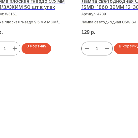
ма плоская гнездо 9.5 мм
Лампа светодиодная 
/ЗАЖИМ 50 шт в упак
1SMD-1860 39MM 12-3
ул:
W3161
Артикул:
4739
а плоская гнездо 9.5 мм MGM/
Лампа светодиодная C5W SJ
 50 шт в упак
39MM 12-30V
р.
129
р.
В корзину
В корзин