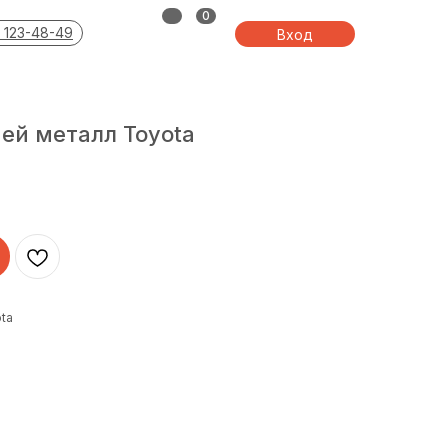
0
 123-48-49
Вход
ей металл Toyota
ta