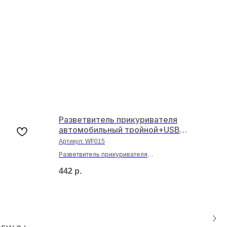
Разветвитель прикуривателя
автомобильный тройной+USB
WF-015
Артикул:
WF015
Разветвитель прикуривателя
автомобильный тройной+USB WF-015
442
р.