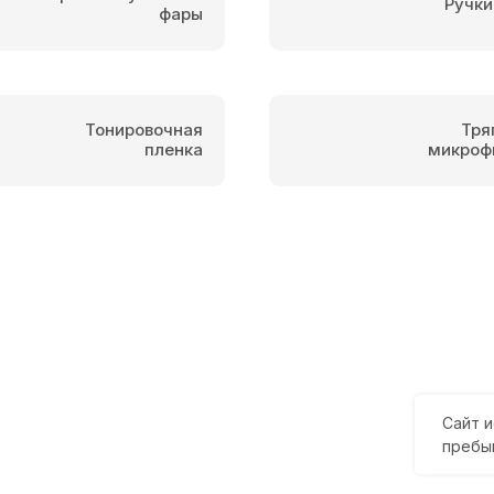
Ручки
фары
Тонировочная
Тря
пленка
микроф
Сайт и
пребы