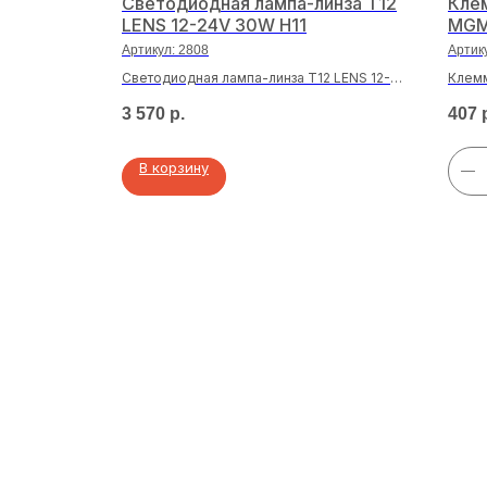
х1.00
Светодиодная лампа-линза T12
Клем
 м
LENS 12-24V 30W H11
MGM
Артикул:
2808
Артик
м², черный,
Светодиодная лампа-линза T12 LENS 12-
Клемм
24V 30W H11
ЗАЖИМ
3 570
р.
407
В корзину