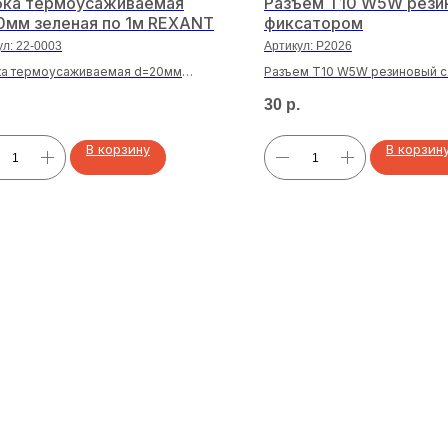
бка термоусаживаемая
Разъем T10 W5W рези
0мм зеленая по 1м REXANT
фиксатором
ул:
22-0003
Артикул:
P2026
ка термоусаживаемая d=20мм
Разъем T10 W5W резиновый с
ая по 1м REXANT
30
р.
В корзину
В корзин