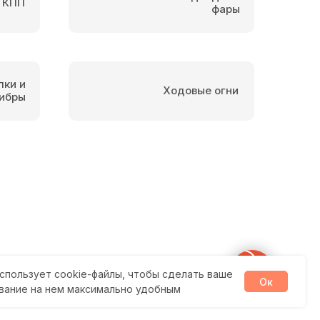
 КПП
фары
пки и
Ходовые огни
ибры
спользует cookie-файлы, чтобы сделать ваше
Ок
вание на нем максимально удобным