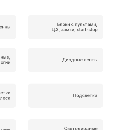
Блоки с пультами,
енны
Ц.З, замки, start-stop
тные,
Диодные ленты
 огни
етки
Подсветки
олеса
Светодиодные