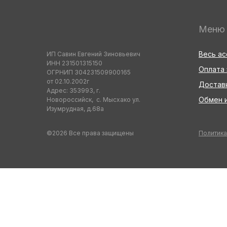
Меню
Весь а
ИП Савин Евгений Зиновьевич
ИНН 231501315150
Оплата 
ОГРНИП 304231509900165
от 02.10.2002г
Достав
Адрес: 353993, г.
Обмен и
Новороссийск, с. Мысхако ул.
Изумрудная, д.68а
©2026 Все права защищены
Политика