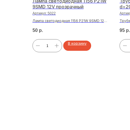
C5W 41мм
Лампа светодиодная 1156 P21W
Тру
9SMD 12V прозрачный
d=2
Артикул:
5022
Артик
мм 27SMD
Лампа светодиодная 1156 P21W 9SMD 12V
Труб
прозрачный
зелен
50
р.
95
р.
В корзину