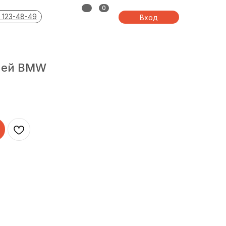
0
 123-48-49
Вход
чей BMW