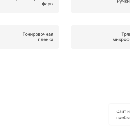
Ручки
фары
Тонировочная
Тря
пленка
микроф
Сайт и
пребы