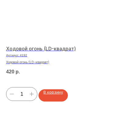
Ходовой огонь (LD-квадрат)
Кл
Артикул:
4192
Арт
Ходовой огонь (LD-квадрат)
Кле
420
р.
40
В корзину