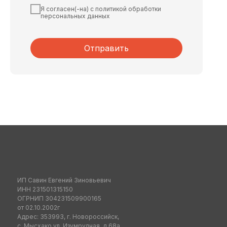
Я согласен(-на) с политикой обработки
персональных данных
Отправить
ИП Савин Евгений Зиновьевич
ИНН 231501315150
ОГРНИП 304231509900165
от 02.10.2002г
Адрес: 353993, г. Новороссийск,
с. Мысхако ул. Изумрудная, д.68а