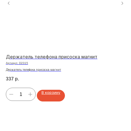
Держатель телефона присоска магнит
Св
Артикул:
D2315
Арт
Держатель телефона присоска магнит
Све
337
р.
47
В корзину