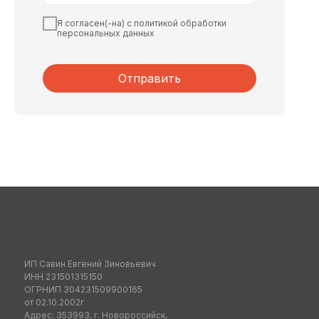
Я согласен(-на) с политикой обработки
персональных данных
Отправить
ИП Савин Евгений Зиновьевич
ИНН 231501315150
ОГРНИП 304231509900165
от 02.10.2002г
Адрес: 353993, г. Новороссийск,