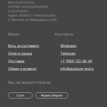
ИНН 231501315150
ОГРНИП 304231509900165
от 02.10.2002г
Адрес: 353993, г. Новороссийск,
с. Мысхако ул. Изумрудная, д.68а
Меню
Контакты
Весь ассортимент
Whatsapp
Оплата заказа
Telegram
Доставка
+7 (989) 123-48-49
Обмен и возврат
info@autoluxe-led.ru
Мы на маркетплейсах
Ozon
Яндекс.Маркет