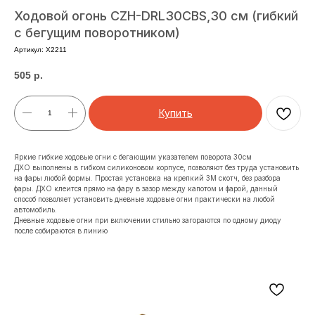
Ходовой огонь CZH-DRL30CBS,30 см (гибкий
с бегущим поворотником)
Артикул:
X2211
505
р.
Купить
Яркие гибкие ходовые огни с бегающим указателем поворота 30см
ДХО выполнены в гибком силиконовом корпусе, позволяют без труда установить
на фары любой формы. Простая установка на крепкий 3М скотч, без разбора
фары. ДХО клеится прямо на фару в зазор между капотом и фарой, данный
способ позволяет установить дневные ходовые огни практически на любой
автомобиль.
Дневные ходовые огни при включении стильно загораются по одному диоду
после собираются в линию