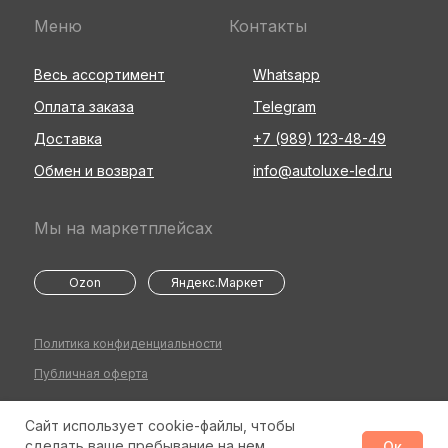
Меню
Контакты
Весь ассортимент
Whatsapp
Оплата заказа
Telegram
Доставка
+7 (989) 123-48-49
Обмен и возврат
info@autoluxe-led.ru
Мы на маркетплейсах
Ozon
Яндекс.Маркет
Политика конфиденциальности
Публичная оферта
Сайт использует cookie-файлы, чтобы
©2026 Все права защищены
Разработка сайта
сделать ваше пребывание на нем
Ок