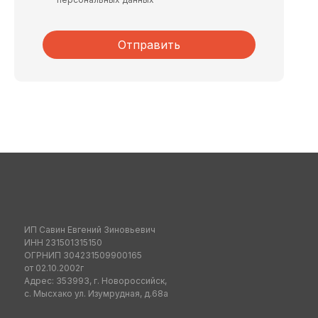
Отправить
ИП Савин Евгений Зиновьевич
ИНН 231501315150
ОГРНИП 304231509900165
от 02.10.2002г
Адрес: 353993, г. Новороссийск,
с. Мысхако ул. Изумрудная, д.68а