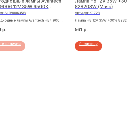
тодиодные лампы Avantech
Лампа H8 12V 35W +3
 9006 12V 35W 6500К
82820SW (Маяк)
0lm
ул:
ALB900635W
Артикул:
K1728
диодные лампы Avantech HB4 9006
Лампа H8 12V 35W +30% 8282
5W 6500К 3500lm
9
р.
561
р.
т в наличии
В корзину