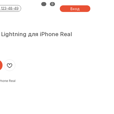
0
 123-48-49
Вход
ightning для iPhone Real
Phone Real