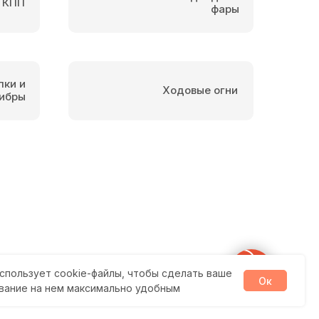
 КПП
фары
пки и
Ходовые огни
ибры
спользует cookie-файлы, чтобы сделать ваше
Ок
вание на нем максимально удобным