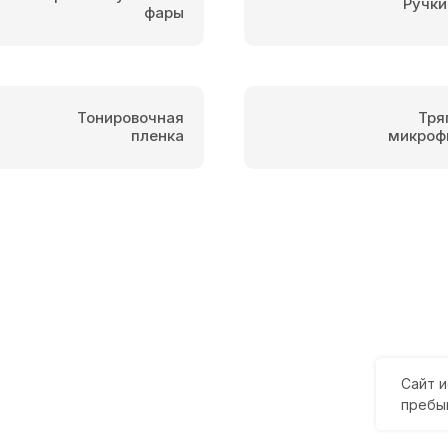
Ручки
фары
Тонировочная
Тря
пленка
микроф
Сайт и
пребы