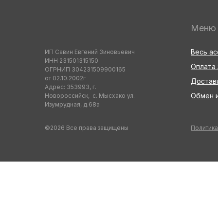
Меню
Весь а
ИП Савин Евгений Зиновьевич
ИНН 231501315150
Оплата 
ОГРНИП 304231509900165
от 02.10.2002г
Достав
Адрес: 353993, г.
Обмен и
Новороссийск, с. Мысхако ул.
Изумрудная, д.68а
©2026 Все права защищены
Политика