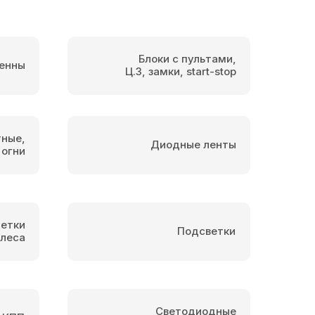
Блоки с пультами,
енны
Ц.З, замки, start-stop
тные,
Диодные ленты
 огни
етки
Подсветки
олеса
Светодиодные