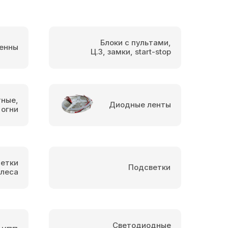
Блоки с пультами,
енны
Ц.З, замки, start-stop
тные,
Диодные ленты
 огни
етки
Подсветки
олеса
Светодиодные