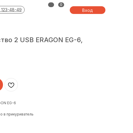
0
 123-48-49
Вход
тво 2 USB ERAGON EG-6,
GON EG-6
о в прикуриватель