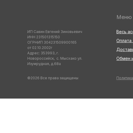
Меню
Весь а
ИП Савин Евгений Зиновьевич
ИНН 231501315150
Оплата 
ОГРНИП 304231509900165
от 02.10.2002г
Достав
Адрес: 353993, г.
Обмен и
Новороссийск, с. Мысхако ул.
Изумрудная, д.68а
©2026 Все права защищены
Политика