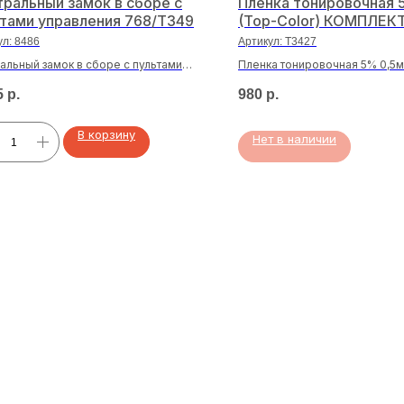
ральный замок в сборе с
Пленка тонировочная 
тами управления 768/T349
(Top-Color) КОМПЛЕК
ул:
8486
Артикул:
T3427
альный замок в сборе с пультами
Пленка тонировочная 5% 0,5м
ления 768/T349
КОМПЛЕКТ/5шт
5
р.
980
р.
В корзину
Нет в наличии