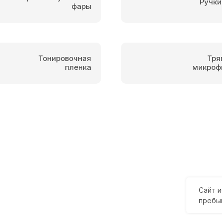
Ручки
фары
Тонировочная
Тря
пленка
микроф
Сайт и
пребы