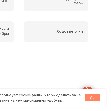
 КПП
фары
пки и
Ходовые огни
ибры
спользует cookie-файлы, чтобы сделать ваше
Ок
вание на нем максимально удобным