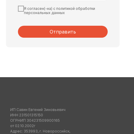
Я согласен(-на) с политикой обработки
персональных данных
Отправить
ИП Савин Евгений Зиновьевич
ИНН 231501315150
ОГРНИП 304231509900165
от 02.10.2002г
Адрес: 353993, г. Новороссийск,