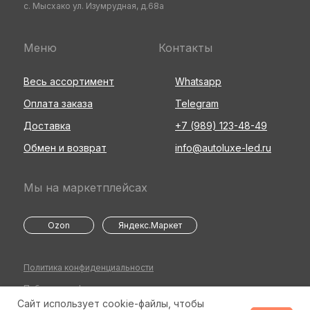
с. Мысхако ул. Изумрудная, д.68а
Меню
Контакты
Весь ассортимент
Whatsapp
Оплата заказа
Telegram
Доставка
+7 (989) 123-48-49
Обмен и возврат
info@autoluxe-led.ru
Мы на маркетплейсах
Ozon
Яндекс.Маркет
Политика конфиденциальности
Публичная оферта
Сайт использует cookie-файлы, чтобы