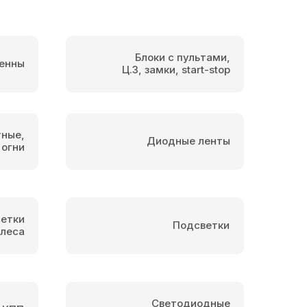
Блоки с пультами,
енны
Ц.З, замки, start-stop
тные,
Диодные ленты
 огни
етки
Подсветки
олеса
Светодиодные