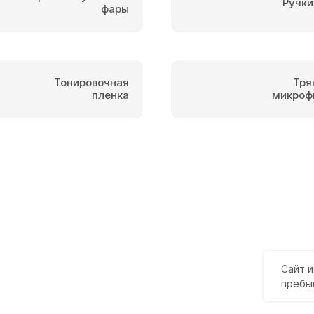
Ручки
фары
Тонировочная
Тря
пленка
микроф
Сайт и
пребы