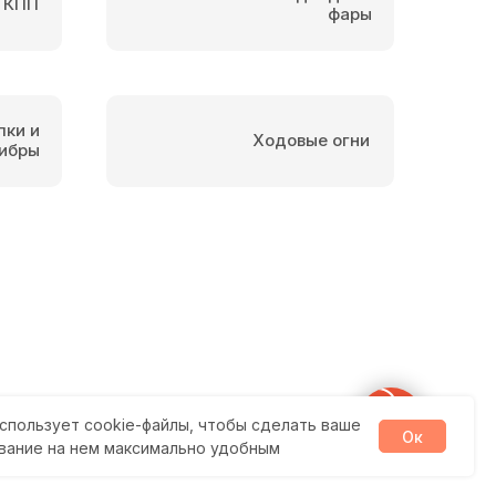
 КПП
фары
пки и
Ходовые огни
ибры
спользует cookie-файлы, чтобы сделать ваше
Ок
вание на нем максимально удобным