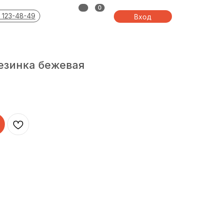
0
 123-48-49
Вход
езинка бежевая