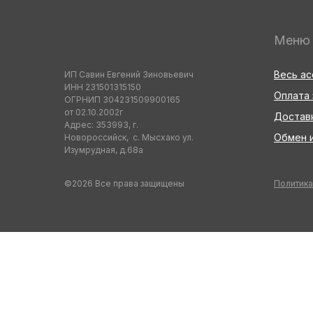
Меню
Весь а
ИП Савин Евгений Зиновьевич
ИНН 231501315150
Оплата 
ОГРНИП 304231509900165
от 02.10.2002г
Достав
Адрес: 353993, г.
Обмен и
Новороссийск, с. Мысхако ул.
Изумрудная, д.68а
©2026 Все права защищены
Политика