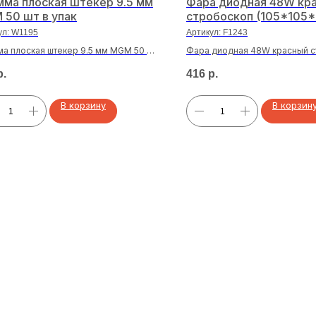
мма плоская штекер 9.5 мм
Фара диодная 48W кр
 50 шт в упак
стробоскоп (105*105*
24V дальний свет
ул:
W1195
Артикул:
F1243
а плоская штекер 9.5 мм MGM 50 шт
Фара диодная 48W красный 
к
(105*105*15мм)12-24V дальни
р.
416
р.
В корзину
В корзин