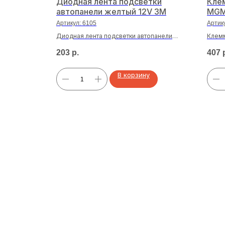
C5W 39мм
Диодная лента подсветки
Кле
автопанели желтый 12V 3М
MGM
Артикул:
6105
Артик
мм 2SMD
Диодная лента подсветки автопанели
Клемм
желтый 12V 3М
в упа
203
р.
407
В корзину