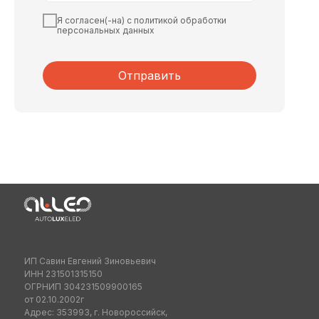
Я согласен(-на) с политикой обработки
персональных данных
Отправить
ИП Савин Евгений Зиновьевич
ИНН 231501315150
ОГРНИП 304231509900165
от 02.10.2002г
Адрес: 353993, г. Новороссийск,