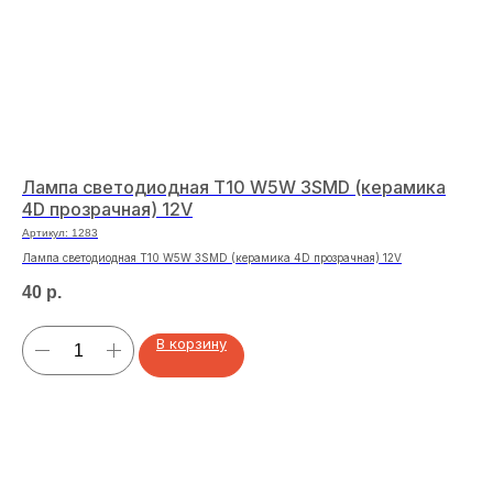
Лампа светодиодная T10 W5W 3SMD (керамика
Пл
4D прозрачная) 12V
33
Артикул:
1283
Арт
Лампа светодиодная T10 W5W 3SMD (керамика 4D прозрачная) 12V
Пла
40
р.
39
В корзину