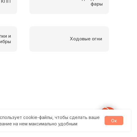
 КПП
фары
пки и
Ходовые огни
ибры
спользует cookie-файлы, чтобы сделать ваше
Ок
вание на нем максимально удобным