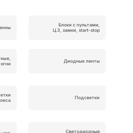
Блоки с пультами,
енны
Ц.З, замки, start-stop
тные,
Диодные ленты
 огни
етки
Подсветки
олеса
Светодиодные