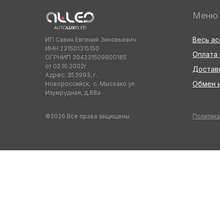
Меню
Весь а
ИП Савин Евгений Зиновьевич
ИНН 231501315150
Оплата 
ОГРНИП 304231509900165
от 02.10.2002г
Достав
Адрес: 353993, г.
Обмен и
Новороссийск, с. Мысхако ул.
Изумрудная, д.68а
©2026 Все права защищены
Политика