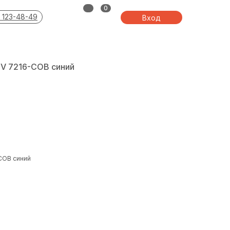
0
 123-48-49
Вход
V 7216-COB синий
COB синий