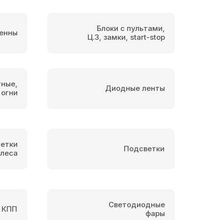
Блоки с пультами,
енны
Ц.З, замки, start-stop
тные,
Диодные ленты
 огни
етки
Подсветки
олеса
Светодиодные
 КПП
фары