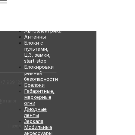
Каталог
Автолампы
Автоэлектрика
Антенны
Блоки с
пультами,
Ц.З, замки,
start-stop
Блокировки
ремней
безопасности
+7 989 123-48-49
Брелоки
Габаритные,
маркерные
Каталог
огни
Диодные
ленты
Зеркала
Назад
Мобильные
аксессуары