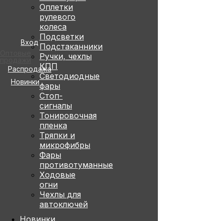
Оплетки
рулевого
колеса
Подсветки
Вход
Подстаканники
Оптовые
Ручки, чехлы
продажи
КПП
Распродажа
Светодиодные
Новинки
фары
Стоп-
сигналы
Тонировочная
пленка
Тряпки и
микрофибры
Фары
противотуманные
Ходовые
огни
Чехлы для
автоключей
Новинки