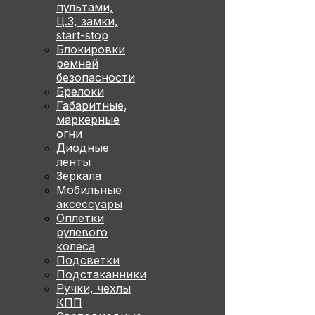
пультами,
Ц.З, замки,
start-stop
Блокировки
ремней
безопасности
Брелоки
Габаритные,
маркерные
огни
Диодные
ленты
Зеркала
Мобильные
аксессуары
Оплетки
рулевого
колеса
Подсветки
Подстаканники
Ручки, чехлы
КПП