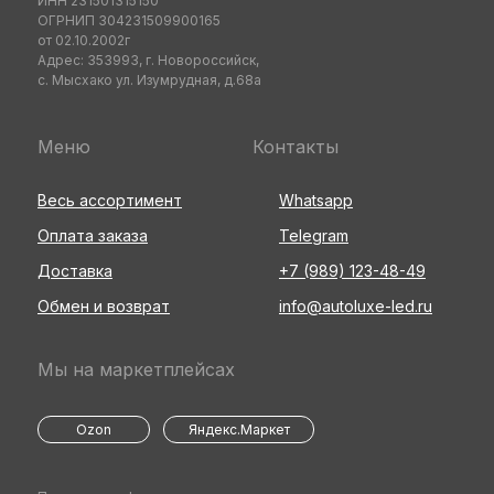
ИНН 231501315150
ОГРНИП 304231509900165
от 02.10.2002г
Адрес: 353993, г. Новороссийск,
с. Мысхако ул. Изумрудная, д.68а
Меню
Контакты
Весь ассортимент
Whatsapp
Оплата заказа
Telegram
Доставка
+7 (989) 123-48-49
Обмен и возврат
info@autoluxe-led.ru
Мы на маркетплейсах
Ozon
Яндекс.Маркет