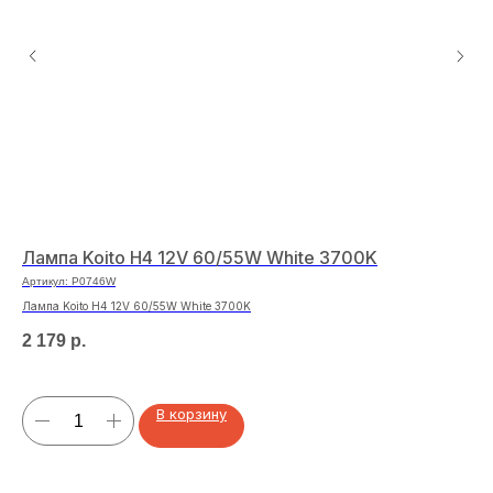
Лампа Koito H4 12V 60/55W White 3700K
Ла
ке
Артикул:
P0746W
Арт
Лампа Koito H4 12V 60/55W White 3700K
Лам
2 179
р.
41
В корзину