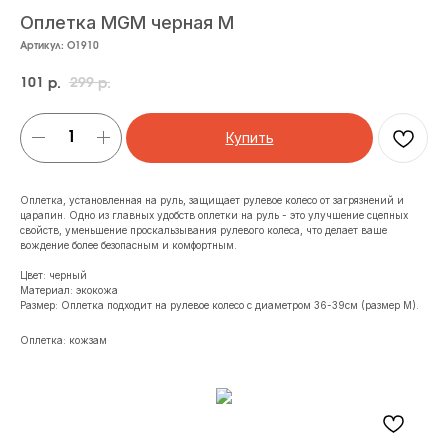
Оплетка MGM черная M
Артикул:
O1910
101
299
р.
р.
Купить
Оплетка, установленная на руль, защищает рулевое колесо от загрязнений и
царапин. Одно из главных удобств оплетки на руль - это улучшение сцепных
свойств, уменьшение проскальзывания рулевого колеса, что делает ваше
вождение более безопасным и комфортным.
Цвет: черный
Материал: экокожа
Размер: Оплетка подходит на рулевое колесо с диаметром 36-39см (размер М).
Оплетка: кожзам