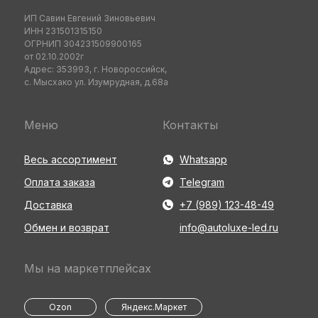
ИП Савин Евгений Зиновьевич
ИНН 231501315150
ОГРНИП 304231509900165
от 02.10.2002г
Адрес: 353993, г. Новороссийск,
с. Мысхако ул. Изумрудная, д.68а
Меню
Контакты
Весь ассортимент
Whatsapp
Оплата заказа
Telegram
Доставка
+7 (989) 123-48-49
Обмен и возврат
info@autoluxe-led.ru
Мы на маркетплейсах
Ozon
Яндекс.Маркет