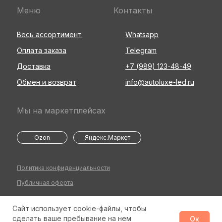
Меню
Контакты
Весь ассортимент
Whatsapp
Оплата заказа
Telegram
Доставка
+7 (989) 123-48-49
Обмен и возврат
info@autoluxe-led.ru
Мы на маркетплейсах
Ozon
Яндекс.Маркет
Политика конфиденциальности
Публичная оферта
Сайт использует cookie-файлы, чтобы
©2026 Все права защищены
Разработка сайта
сделать ваше пребывание на нем
Ок