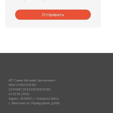
Отправить
ИП Савин Евгений Зиновьевич
ИНН 231501315150
ОГРНИП 304231509900165
от 02.10.2002г
Адрес: 353993, г. Новороссийск,
с. Мысхако ул. Изумрудная, д.68а