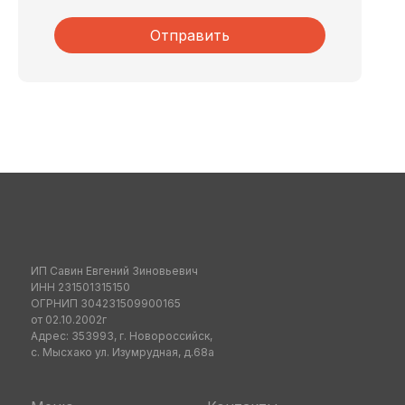
Отправить
ИП Савин Евгений Зиновьевич
ИНН 231501315150
ОГРНИП 304231509900165
от 02.10.2002г
Адрес: 353993, г. Новороссийск,
с. Мысхако ул. Изумрудная, д.68а