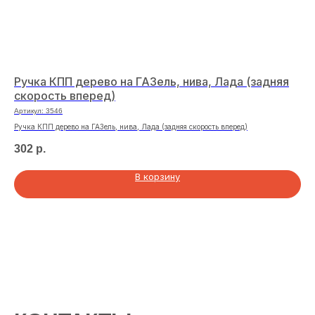
Ручка КПП дерево на ГАЗель, нива, Лада (задняя
Че
скорость вперед)
Арт
Артикул:
3546
Чех
Ручка КПП дерево на ГАЗель, нива, Лада (задняя скорость вперед)
32
302
р.
В корзину