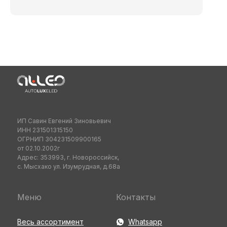
ИП Савин Евгений Зиновьевич
ИНН 231501315150
ОГРНИП 304231509900165
от 02.10.2002г
Адрес: 353993, г. Новороссийск,
с. Мысхако ул. Изумрудная, д.68а
Меню
Контакты
Весь ассортимент
Whatsapp